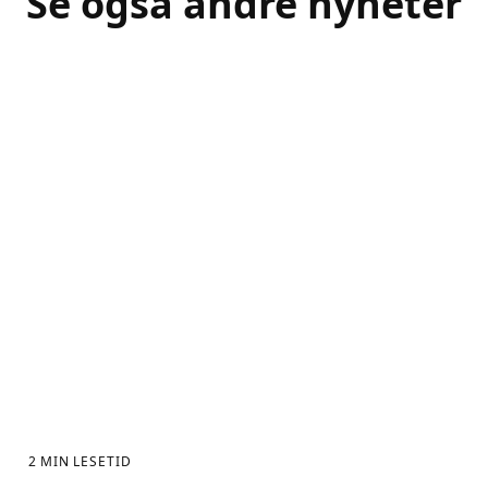
Se også andre nyheter
2
MIN LESETID