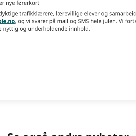
er nye førerkort
yktige trafikklærere, lærevillige elever og samarbeids
ole.no
, og vi svarer på mail og SMS hele julen. Vi f
e nyttig og underholdende innhold.